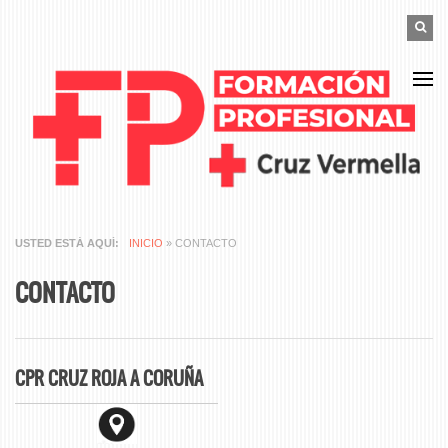
Pasar al contenido principal
FORM
Buscar
BÚS
USTED ESTÁ AQUÍ
INICIO
» CONTACTO
CONTACTO
CPR CRUZ ROJA A CORUÑA