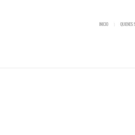
INICIO
QUIENES
CPR CRUZ
INICIAR S