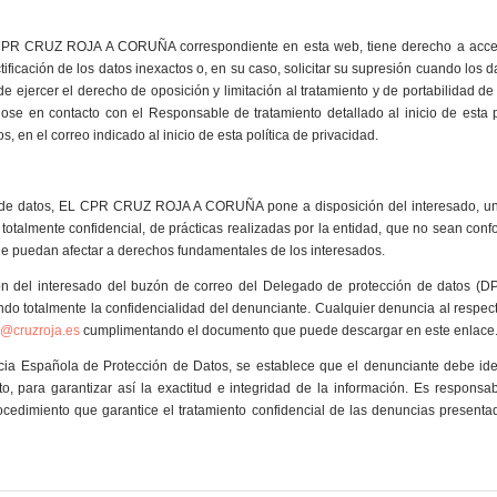
l CPR CRUZ ROJA A CORUÑA correspondiente en esta web, tiene derecho a acce
ctificación de los datos inexactos o, en su caso, solicitar su supresión cuando los 
 ejercer el derecho de oposición y limitación al tratamiento y de portabilidad de 
ose en contacto con el Responsable de tratamiento detallado al inicio de esta p
, en el correo indicado al inicio de esta política de privacidad.
ión de datos, EL CPR CRUZ ROJA A CORUÑA pone a disposición del interesado, u
talmente confidencial, de prácticas realizadas por la entidad, que no sean conf
que puedan afectar a derechos fundamentales de los interesados.
ón del interesado del buzón de correo del Delegado de protección de datos (D
ndo totalmente la confidencialidad del denunciante. Cualquier denuncia al respec
@cruzroja.es
cumplimentando el documento que puede descargar en este enlace
ia Española de Protección de Datos, se establece que el denunciante debe iden
 para garantizar así la exactitud e integridad de la información. Es responsab
cedimiento que garantice el tratamiento confidencial de las denuncias present