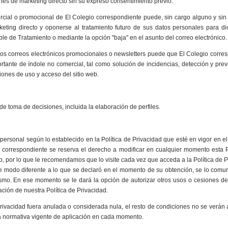
s de marketing directo sin su expreso consentimiento previo.
rcial o promocional de El Colegio correspondiente puede, sin cargo alguno y sin
keting directo y oponerse al tratamiento futuro de sus datos personales para di
le de Tratamiento o mediante la opción "baja" en el asunto del correo electrónico.
los correos electrónicos promocionales o newsletters puede que El Colegio corre
rtante de índole no comercial, tal como solución de incidencias, detección y pre
iones de uso y acceso del sitio web.
e toma de decisiones, incluida la elaboración de perfiles.
r personal según lo establecido en la Política de Privacidad que esté en vigor en 
correspondiente se reserva el derecho a modificar en cualquier momento esta P
b, por lo que le recomendamos que lo visite cada vez que acceda a la Política de P
de modo diferente a lo que se declaró en el momento de su obtención, se lo com
mo. En ese momento se le dará la opción de autorizar otros usos o cesiones de
ación de nuestra Política de Privacidad.
rivacidad fuera anulada o considerada nula, el resto de condiciones no se verán 
a normativa vigente de aplicación en cada momento.