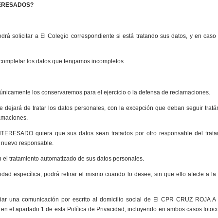
INTERESADOS?
drá solicitar a El Colegio correspondiente si está tratando sus datos, y en caso 
 o completar los datos que tengamos incompletos.
so únicamente los conservaremos para el ejercicio o la defensa de reclamaciones.
e dejará de tratar los datos personales, con la excepción que deban seguir trat
lamaciones.
INTERESADO quiera que sus datos sean tratados por otro responsable del trata
al nuevo responsable.
 el tratamiento automatizado de sus datos personales.
dad específica, podrá retirar el mismo cuando lo desee, sin que ello afecte a la l
viar una comunicación por escrito al domicilio social de El CPR CRUZ ROJA
a en el apartado 1 de esta Política de Privacidad, incluyendo en ambos casos fotoc