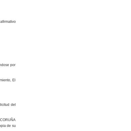
afirmativo
ándose por
miento, El
icitud del
 A CORUÑA
opia de su