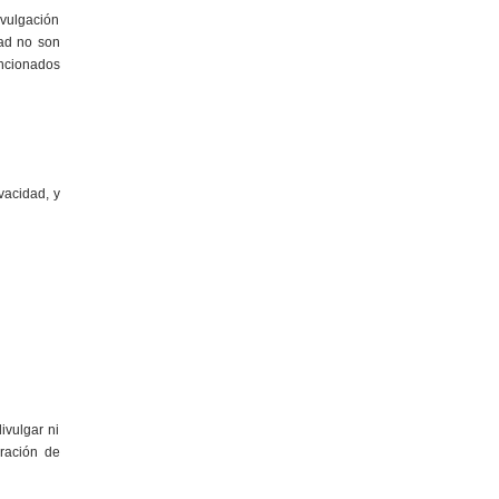
ivulgación
ad no son
encionados
vacidad, y
vulgar ni
ración de