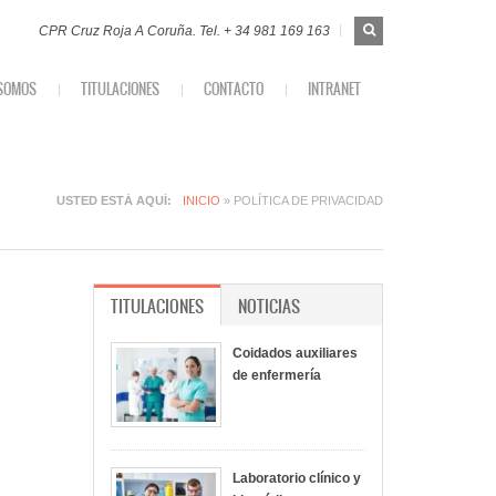
FORMULARIO
Buscar
CPR Cruz Roja A Coruña. Tel. + 34 981 169 163
DE
BÚSQUEDA
 SOMOS
TITULACIONES
CONTACTO
INTRANET
 ROJA A CORUÑA
ESIÓN
USTED ESTÁ AQUÍ
INICIO
» POLÍTICA DE PRIVACIDAD
TITULACIONES
(SOLAPA ACTIVA)
NOTICIAS
Coidados auxiliares
de enfermería
Laboratorio clínico y