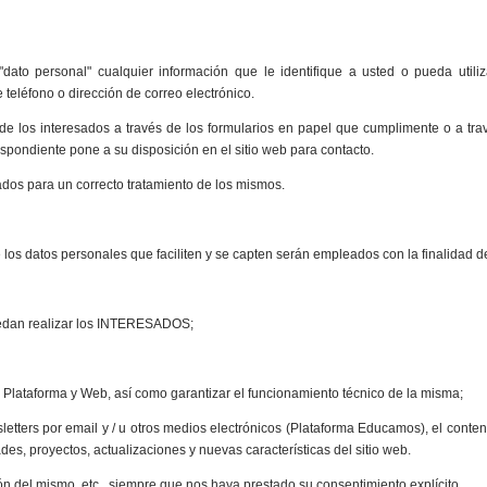
dato personal" cualquier información que le identifique a usted o pueda utili
 teléfono o dirección de correo electrónico.
de los interesados a través de los formularios en papel que cumplimente o a tra
ndiente pone a su disposición en el sitio web para contacto.
dos para un correcto tratamiento de los mismos.
s datos personales que faciliten y se capten serán empleados con la finalidad d
uedan realizar los INTERESADOS;
a Plataforma y Web, así como garantizar el funcionamiento técnico de la misma;
letters por email y / u otros medios electrónicos (Plataforma Educamos), el conten
des, proyectos, actualizaciones y nuevas características del sitio web.
n del mismo, etc., siempre que nos haya prestado su consentimiento explícito.