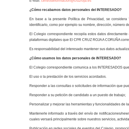
E-Mail:
centrodeformacion@cruzroja.es
¿Cómo recabamos datos personales del INTERESADO?
En base a la presente Política de Privacidad, se considera "
identificarlo, como por ejemplo su nombre, dirección, número de
El Colegio correspondiente recopila estos datos directamente 
plataformas digitales que El CPR CRUZ ROJA A CORUÑA correspo
Es responsabilidad del interesado mantener sus datos actualiza
¿Cómo usamos los datos personales de INTERESADO?
El Colegio correspondiente comunica a los INTERESADOS que lo
El uso o la prestación de los servicios acordados.
Responder a las consultas o solicitudes de información que p
Responder a su petición de candidato a un puesto de trabajo;
Personalizar y mejorar las herramientas y funcionalidades de l
Mantenerle informado a través del envío de notificaciones/news
cuales versará principalmente sobre nuestros servicios, activida
Publicación en redes sociales de eventos del Colegio, promoció