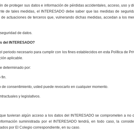
n de proteger sus datos e información de pérdidas accidentales, acceso, uso y d
igente de tales medidas, el INTERESADO debe saber que las medidas de segurid
e de actuaciones de terceros que, vulnerando dichas medidas, accedan a los m
 seguridad de datos.
les del INTERESADO?
l periodo necesario para cumplir con los fines establecidos en esta Política de Pri
ión aplicable.
ne determinado por:
fin.
aso de consentimiento, usted puede revocarlo en cualquier momento.
ractuales y legislativos.
 que tuvieran algún acceso a los datos del INTERESADO se comprometen a no di
nformación suministrada por el INTERESADO tendrá, en todo caso, la conside
rmados por El Colegio correspondiente, en su caso.