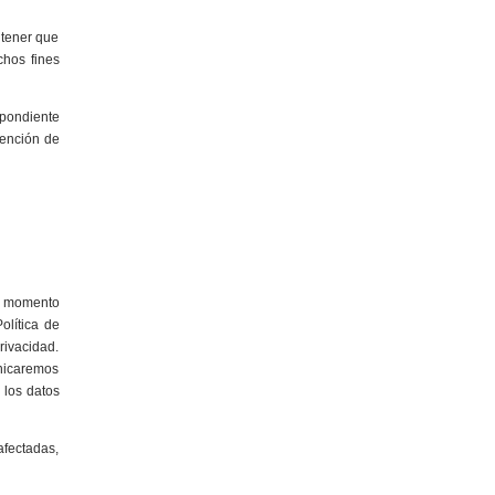
 tener que
chos fines
spondiente
vención de
el momento
olítica de
rivacidad.
unicaremos
 los datos
afectadas,