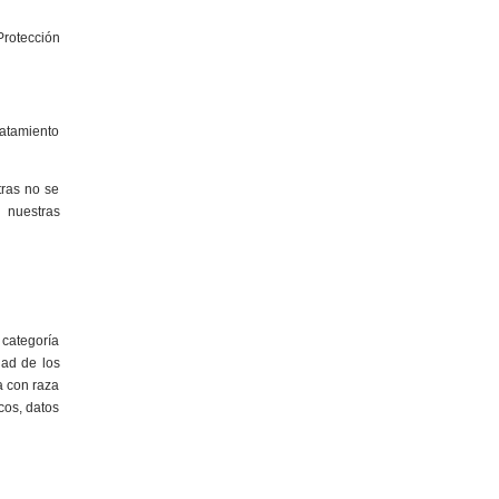
Protección
ratamiento
tras no se
 nuestras
 categoría
dad de los
a con raza
icos, datos