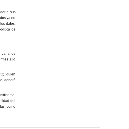
der a sus
datos ya no
los datos.
olítica de
n canal de
ormes a lo
PO), quien
to, deberá
.
tificarse,
ilidad del
adas, como