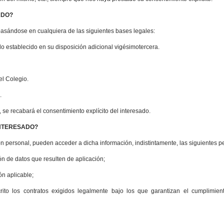
SADO?
basándose en cualquiera de las siguientes bases legales:
o establecido en su disposición adicional vigésimotercera.
el Colegio.
.
 se recabará el consentimiento explícito del interesado.
l INTERESADO?
ón personal, pueden acceder a dicha información, indistintamente, las siguientes p
ón de datos que resulten de aplicación;
ón aplicable;
rito los contratos exigidos legalmente bajo los que garantizan el cumplimien