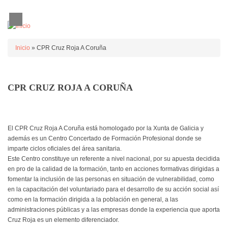
Pasar al contenido principal
FORMULARIO DE BÚSQUEDA
Buscar
USTED ESTÁ AQUÍ
Inicio
» CPR Cruz Roja A Coruña
CPR CRUZ ROJA A CORUÑA
El CPR Cruz Roja A Coruña está homologado por la Xunta de Galicia y
además es un Centro Concertado de Formación Profesional donde se
imparte ciclos oficiales del área sanitaria.
Este Centro constituye un referente a nivel nacional, por su apuesta decidida
en pro de la calidad de la formación, tanto en acciones formativas dirigidas a
fomentar la inclusión de las personas en situación de vulnerabilidad, como
en la capacitación del voluntariado para el desarrollo de su acción social así
como en la formación dirigida a la población en general, a las
administraciones públicas y a las empresas donde la experiencia que aporta
Cruz Roja es un elemento diferenciador.