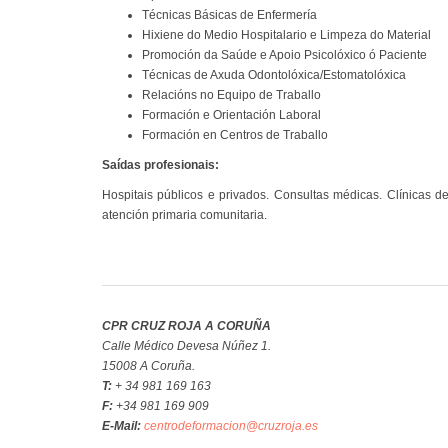
Técnicas Básicas de Enfermería
Hixiene do Medio Hospitalario e Limpeza do Material
Promoción da Saúde e Apoio Psicolóxico ó Paciente
Técnicas de Axuda Odontolóxica/Estomatolóxica
Relacións no Equipo de Traballo
Formación e Orientación Laboral
Formación en Centros de Traballo
Saídas profesionais:
Hospitais públicos e privados. Consultas médicas. Clínicas d
atención primaria comunitaria.
CPR CRUZ ROJA A CORUÑA
Calle Médico Devesa Núñez 1.
15008 A Coruña.
T:
+ 34 981 169 163
F:
+34 981 169 909
E-Mail:
centrodeformacion@cruzroja.es