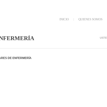
INICIO
QUIENES SOMOS
CPR CRUZ ROJA A C
ENFERMERÍA
USTE
INICIAR SESIÓN
IARES DE ENFERMERÍA