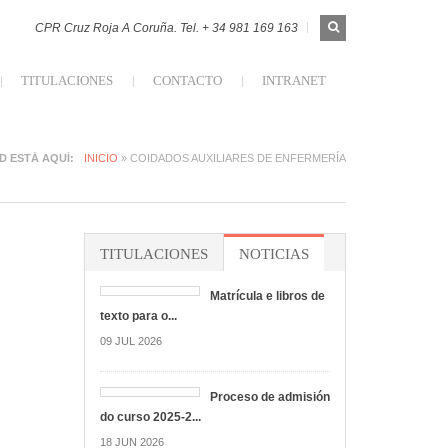
FORMULARIO
Buscar
CPR Cruz Roja A Coruña. Tel. + 34 981 169 163
DE
BÚSQUEDA
TITULACIONES
CONTACTO
INTRANET
ORUÑA
D ESTÁ AQUÍ
INICIO
» COIDADOS AUXILIARES DE ENFERMERÍA
TITULACIONES
NOTICIAS
Matrícula e libros de
texto para o...
09 JUL 2026
Proceso de admisión
do curso 2025-2...
18 JUN 2026