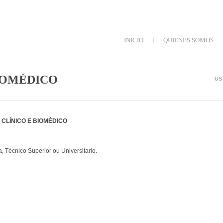
INICIO
QUIENES SOMOS
CPR CRUZ ROJA A C
IOMÉDICO
US
INICIAR SESIÓN
CLÍNICO E BIOMÉDICO
, Técnico Superior ou Universitario.