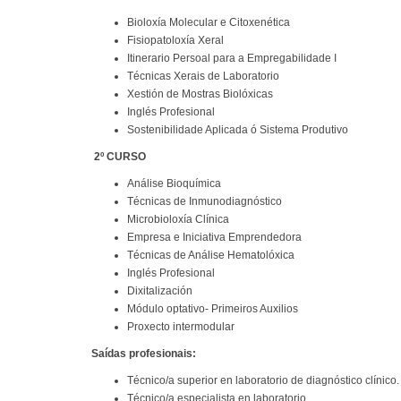
Bioloxía Molecular e Citoxenética
Fisiopatoloxía Xeral
Itinerario Persoal para a Empregabilidade I
Técnicas Xerais de Laboratorio
Xestión de Mostras Biolóxicas
Inglés Profesional
Sostenibilidade Aplicada ó Sistema Produtivo
2º CURSO
Análise Bioquímica
Técnicas de Inmunodiagnóstico
Microbioloxía Clínica
Empresa e Iniciativa Emprendedora
Técnicas de Análise Hematolóxica
Inglés Profesional
Dixitalización
Módulo optativo- Primeiros Auxilios
Proxecto intermodular
Saídas profesionais:
Técnico/a superior en laboratorio de diagnóstico clínico.
Técnico/a especialista en laboratorio.