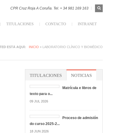
FORMULARIO
Buscar
CPR Cruz Roja A Coruña. Tel. + 34 981 169 163
DE
BÚSQUEDA
TITULACIONES
CONTACTO
INTRANET
ORUÑA
TED ESTÁ AQUÍ
INICIO
» LABORATORIO CLÍNICO Y BIOMÉDICO
TITULACIONES
NOTICIAS
Matrícula e libros de
texto para o...
09 JUL 2026
Proceso de admisión
do curso 2025-2...
18 JUN 2026