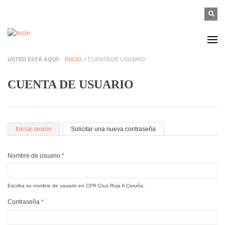
Pasar al contenido principal
FOR
Buscar
B
USTED ESTÁ AQUÍ
INICIO
» CUENTA DE USUARIO
CUENTA DE USUARIO
SOLAPAS PRINCIPALES
Iniciar sesión
(solapa activa)
Solicitar una nueva contraseña
Nombre de usuario
*
Escriba su nombre de usuario en CPR Cruz Roja A Coruña.
Contraseña
*